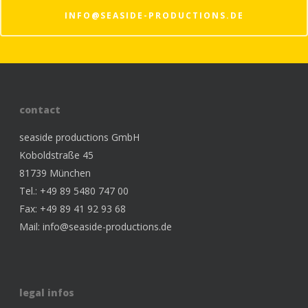
design
INFO@SEASIDE-PRODUCTIONS.DE
work
about
clients
contact
crew
seaside productions GmbH
location
Koboldstraße 45
81739 München
Tel.: +49 89 5480 747 00
Fax: +49 89 41 92 93 68
Mail:
info@seaside-productions.de
legal infos