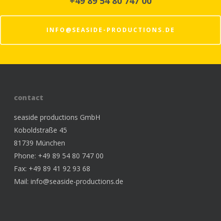
+49 89 54 80 747 00
design
INFO@SEASIDE-PRODUCTIONS.DE
work
about
clients
crew
contact
location
seaside productions GmbH
Koboldstraße 45
81739 München
Phone: +49 89 54 80 747 00
Fax: +49 89 41 92 93 68
Mail:
info@seaside-productions.de